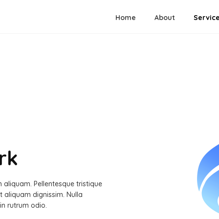
Home
About
Servic
rk
m aliquam. Pellentesque tristique
it aliquam dignissim. Nulla
 in rutrum odio.